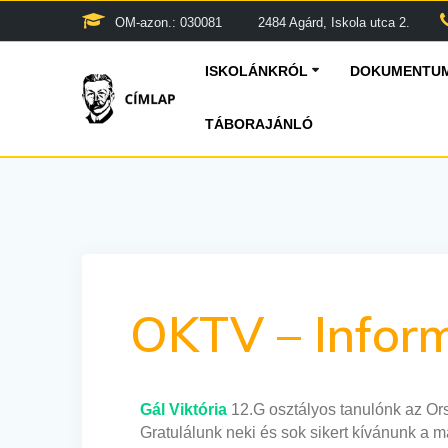
Skip
OM-azon.: 030081
2484 Agárd, Iskola utca 2.
to
content
ISKOLÁNKRÓL
DOKUMENTUM
TÁBORAJÁNLÓ
OKTV – Inform
Gál Viktória
12.G osztályos tanulónk az Ors
Gratulálunk neki és sok sikert kívánunk a má