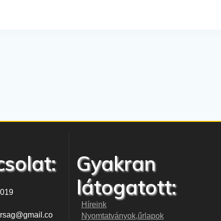
solat:
Gyakran
látogatott:
-019
Híreink
karsag@gmail.co
Nyomtatványok,űrlapok