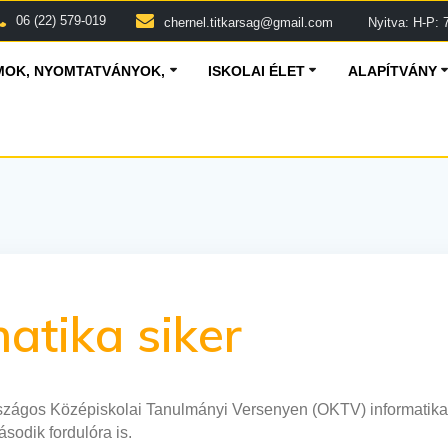
06 (22) 579-019
chernel.titkarsag@gmail.com
Nyitva: H-P: 7
OK, NYOMTATVÁNYOK,
ISKOLAI ÉLET
ALAPÍTVÁNY
atika siker
zágos Középiskolai Tanulmányi Versenyen (OKTV) informatika ta
sodik fordulóra is.