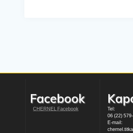
Facebook
Kapc
CHERNEL Facebook
Tel:
06 (22) 579
E-mail:
chernel.tit