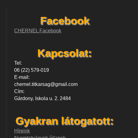
Facebook
CHERNEL Facebook
Kapcsolat:
Tel:
06 (22) 579-019
E-mail:
chernel.titkarsag@gmail.com
Cím:
Gárdony, Iskola u. 2. 2484
Gyakran látogatott:
Híreink
Nyomtatványok,űrlapok