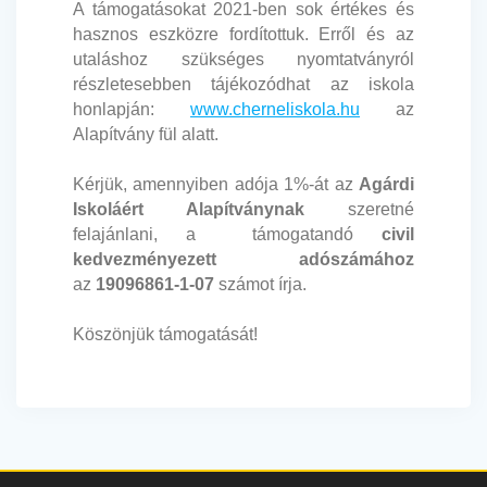
A támogatásokat 2021-ben sok értékes és
hasznos eszközre fordítottuk. Erről és az
utaláshoz szükséges nyomtatványról
részletesebben tájékozódhat az iskola
honlapján:
www.cherneliskola.hu
az
Alapítvány fül alatt.
Kérjük, amennyiben adója 1%-át az
Agárdi
Iskoláért Alapítványnak
szeretné
felajánlani, a támogatandó
civil
kedvezményezett adószámához
az
19096861-1-07
számot írja.
Köszönjük támogatását!