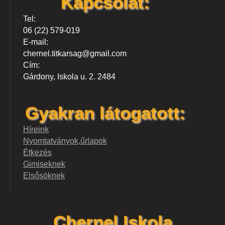
Kapcsolat:
Tel:
06 (22) 579-019
E-mail:
chernel.titkarsag@gmail.com
Cím:
Gárdony, Iskola u. 2. 2484
Gyakran látogatott:
Híreink
Nyomtatványok,űrlapok
Étkezés
Gimiseknek
Elsősöknek
Chernel Iskola