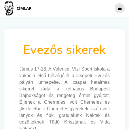
Skip
to
content
Evezős sikerek
Június 17-18. A Velencei Vízi Sport Iskola a
vakáció első hétvégéjét a Csepeli Evezős
pályán ünnepelte. A csapat hatalmas
sikerrel zárta a kétnapos Budapest
Bajnokságot és rengeteg érmet gyűjtött.
Éljenek a Cherneles, volt Cherneles és
„tiszteletbeli” Cherneles gyerekek, szép volt
lányok és fiúk, gratulálunk Nektek és
edzőiteknek Tüdő Krisztának és Vida
Eriknek!