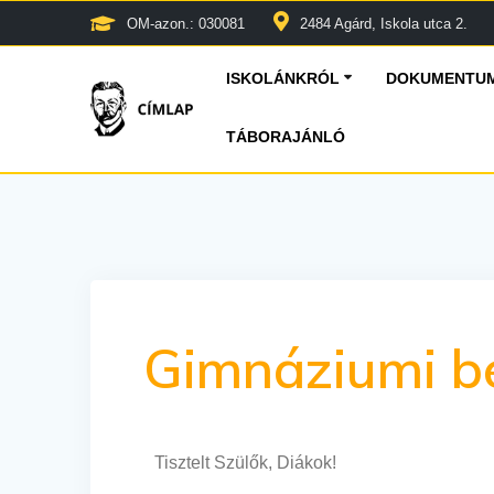
OM-azon.: 030081
2484 Agárd, Iskola utca 2.
ISKOLÁNKRÓL
DOKUMENTUM
TÁBORAJÁNLÓ
Gimnáziumi b
Tisztelt Szülők, Diákok!