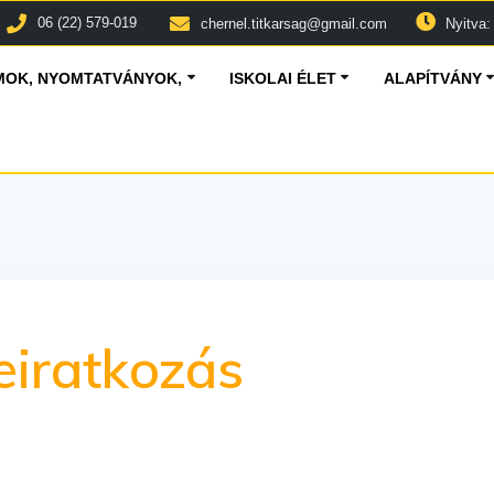
06 (22) 579-019
chernel.titkarsag@gmail.com
Nyitva: 
OK, NYOMTATVÁNYOK,
ISKOLAI ÉLET
ALAPÍTVÁNY
eiratkozás