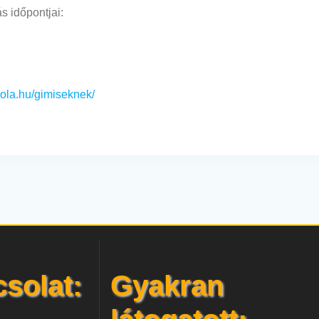
s időpontjai:
kola.hu/gimiseknek/
solat:
Gyakran