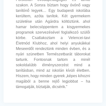
szakon. A Sorsra bíztam hogy óvónő vagy
tanítónő legyek… Egy budapesti iskolába
kerültem, azóta tanítok. Két gyermekem
születése után Agárdra költöztünk. ahol
hamar belecsöppentem a kisgyermekes
programok szervezésével foglalkozó szülői
körbe. Csatlakoztam a Velencei-tavi
Életmód Klubhoz, ahol helyi anyukákkal
Meseerdőt rendeztünk minden évben, és a
nyári szünetben Természetbarát táborokat
tartunk. Fontosnak tartom a minél
sokoldalúbb élményszerzést mind a
tanításban, mind az iskolán kívüli életben.
Hiszem, hogy minden gyerek „képes kihozni
magából a benne rejlő legjobbat – ha
támogatják, bíztatják, dicsérik.”