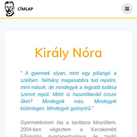
Skip
to
content
Király Nóra
” A gyermek olyan, mint egy pillangó a
szélben. Néhány magasabbra tud repülni,
mint mások, de mindegyik a legjobb tudása
szerint repül. Miért is hasonlítanád össze
őket? Mindegyik más. Mindegyik
különleges. Mindegyik gyönyörű.”
Gyermekkorom óta a tanításra készültem.
2004-ben végeztem a Kecskeméti
Főiskolán óvodapedagógus és tanító