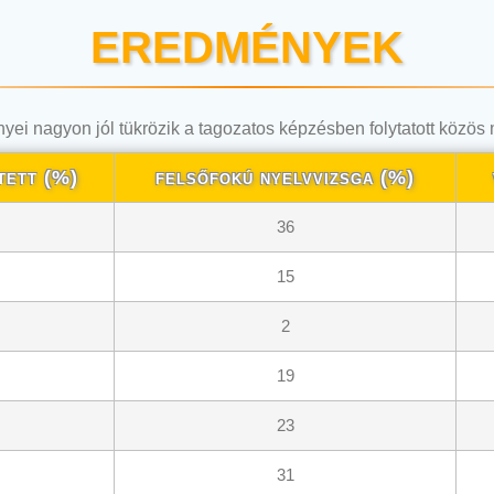
EREDMÉNYEK
ei nagyon jól tükrözik a tagozatos képzésben folytatott közö
tett (%)
felsőfokú nyelvvizsga (%)
36
15
2
19
23
31