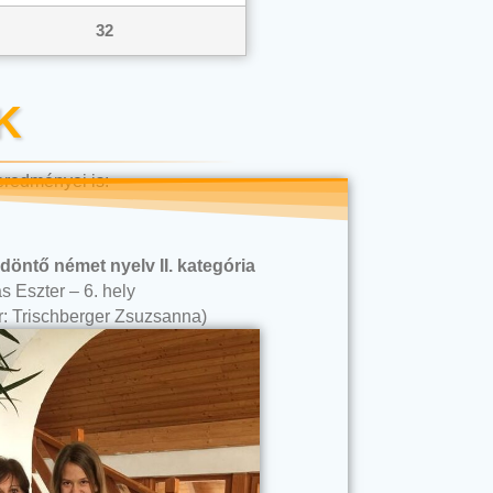
32
K
eredményei is:
döntő német nyelv II. kategória
 Eszter – 6. hely
r: Trischberger Zsuzsanna)