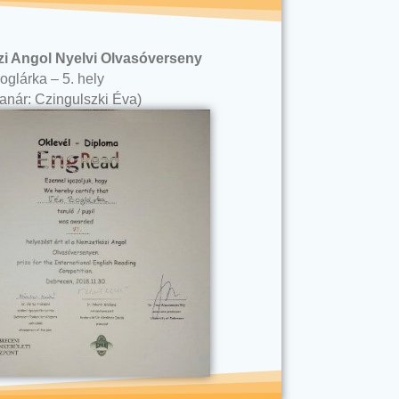
 Angol Nyelvi Olvasóverseny
glárka – 5. hely
tanár: Czingulszki Éva)