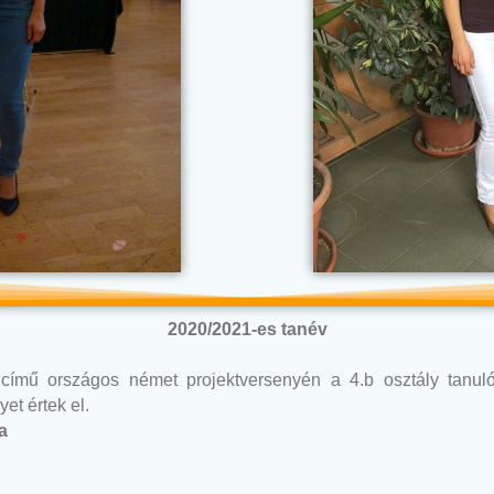
2020/2021-es tanév
mű országos német projektversenyén a 4.b osztály tanul
et értek el.
a