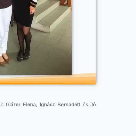
ói:
Glázer Elena
,
Ignácz Bernadett
és J
ó