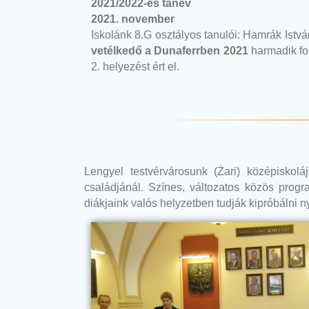
2021/2022-es tanév
2021. november
Iskolánk 8.G osztályos tanulói: Hamrák Ist
vetélkedő a Dunaferrben 2021
harmadik fo
2. helyezést ért el.
Lengyel testvérvárosunk (Żari) középiskol
családjánál. Színes, változatos közös progr
diákjaink valós helyzetben tudják kipróbálni n