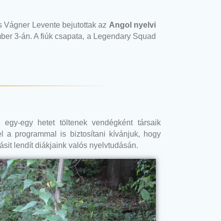
s Vágner Levente bejutottak az
Angol nyelvi
er 3-án. A fiúk csapata, a Legendary Squad
 egy-egy hetet töltenek vendégként társaik
l a programmal is biztosítani kívánjuk, hogy
ásit lendít diákjaink valós nyelvtudásán.