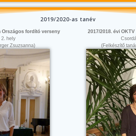
2019/2020-as tanév
 Országos fordító verseny
2017/2018. évi OKTV 
 2. hely
Csordás
berger Zsuzsanna)
(Felkészítő taná