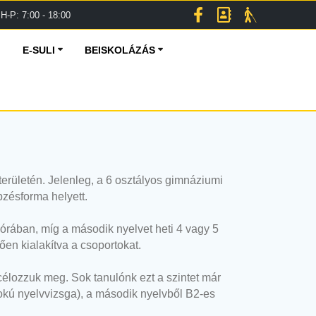
H-P: 7:00 - 18:00
E-SULI
BEISKOLÁZÁS
erületén. Jelenleg, a 6 osztályos gimnáziumi
zésforma helyett.
órában, míg a második nyelvet heti 4 vagy 5
ően kialakítva a csoportokat.
élozzuk meg. Sok tanulónk ezt a szintet már
őfokú nyelvvizsga), a második nyelvből B2-es