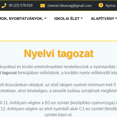
06 (22) 579-019
chernel.titkarsag@gmail.com
Nyitva: 
OK, NYOMTATVÁNYOK,
ISKOLAI ÉLET
ALAPÍTVÁNY
Nyelvi tagozat
nyokkal és kiváló eredményekkel rendelkezünk a nyelvtanítás t
i tagozat
formájában működünk, a korábbi nyelvi előkészítő kép
elt óraszámban oktatjuk: az első idegen nyelvet minimum heti 5 
rtokban, ahol lehetséges, a tanulók tudása szintjének megfelel
 11. évfolyam végére a B2-es szintet (középfokú nyelvvizsga) c
a 12. évfolyam végére az első nyelvből akár C1-es szintet (fels
szintet érjen el.