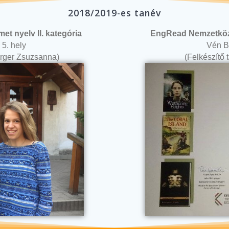
2018/2019-es tanév
t nyelv II. kategória
EngRead Nemzetközi
 5. hely
Vén Bo
berger Zsuzsanna)
(Felkészítő 