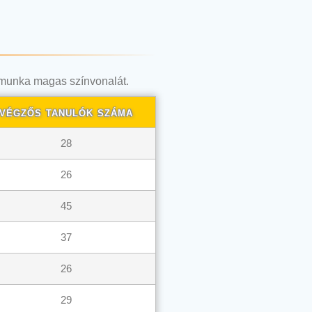
s munka magas színvonalát.
végzős tanulók száma
28
26
45
37
26
29