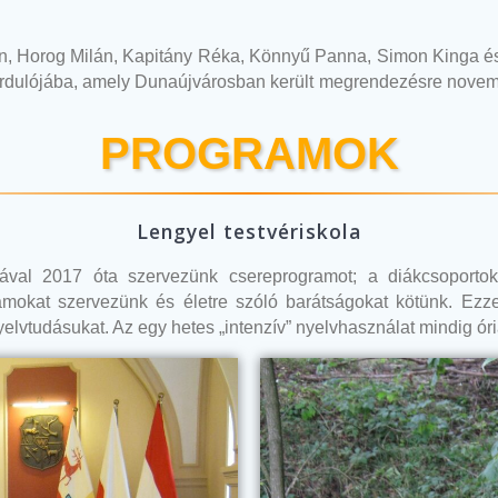
ván, Horog Milán, Kapitány Réka, Könnyű Panna, Simon Kinga é
rdulójába, amely Dunaújvárosban került megrendezésre novemb
PROGRAMOK
Lengyel testvériskola
ájával 2017 óta szervezünk csereprogramot; a diákcsoportok
amokat szervezünk és életre szóló barátságokat kötünk. Ezze
yelvtudásukat. Az egy hetes „intenzív” nyelvhasználat mindig óri