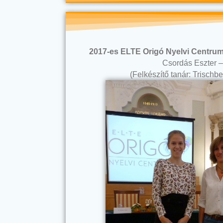
2017-es
ELTE Origó Nyelvi Centrum
Csordás Eszter –
(Felkészítő tanár: Trisch