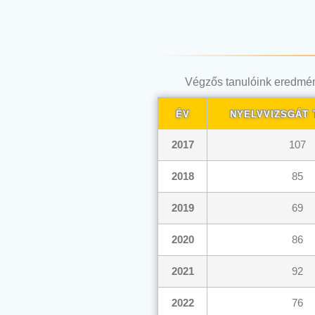
Végzős tanulóink eredmény
év
nyelvvizsgát 
2017
107
2018
85
2019
69
2020
86
2021
92
2022
76