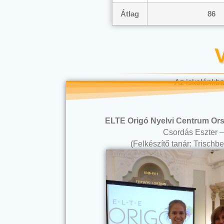
Átlag
86
Az iskolánkba
ELTE Origó Nyelvi Centrum Ors
Csordás Eszter –
(Felkészítő tanár: Trisch