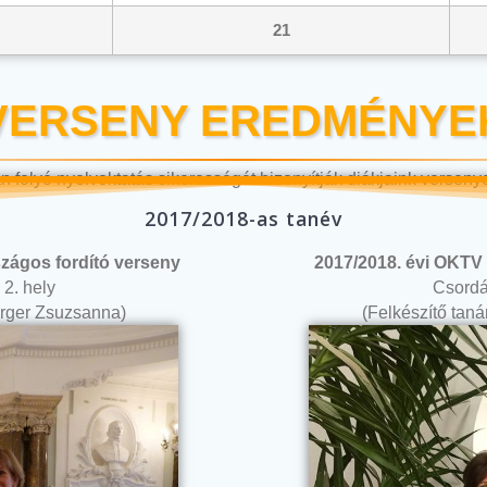
21
VERSENY EREDMÉNYE
n folyó nyelvoktatás sikerességét bizonyítják diákjaink verseny
2017/2018-as tanév
zágos fordító verseny
2017/2018. évi OKTV 
 2. hely
Csordás
berger Zsuzsanna)
(Felkészítő taná