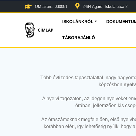
OM-azon.: 030081
2484 Agárd, Iskola utca 2.
ISKOLÁNKRÓL
DOKUMENTUM
TÁBORAJÁNLÓ
Több évtizedes tapasztalattal, nagy hagyomá
képzésben
nyelv
A nyelvi tagozaton, az idegen nyelveket em
órában, jellemzően kis csopo
Az óraszámoknak megfelelően, első nyelvből
korábban eléri, így lehetőség nyílik, hogy 