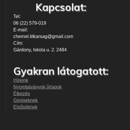
Kapcsolat:
Tel:
06 (22) 579-019
E-mail:
chernel.titkarsag@gmail.com
Cím:
Gárdony, Iskola u. 2. 2484
Gyakran látogatott:
Híreink
Nyomtatványok,űrlapok
Étkezés
Gimiseknek
Elsősöknek