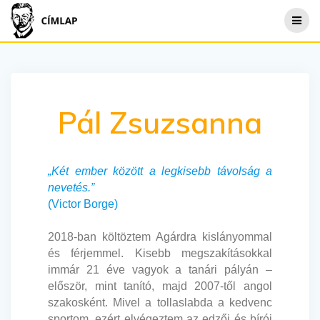
Skip
to
content
Pál Zsuzsanna
„Két ember között a legkisebb távolság a
nevetés.”
(Victor Borge)
2018-ban költöztem Agárdra kislányommal
és férjemmel. Kisebb megszakításokkal
immár 21 éve vagyok a tanári pályán –
először, mint tanító, majd 2007-től angol
szakosként. Mivel a tollaslabda a kedvenc
sportom, ezért elvégeztem az edzői és bírói