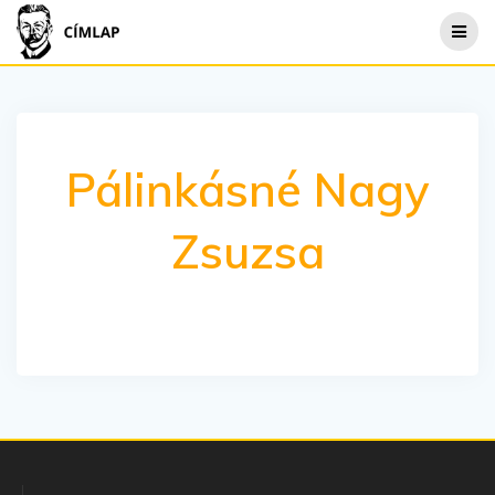
Skip
to
content
Pálinkásné Nagy
Zsuzsa