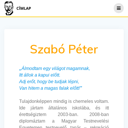
Skip
to
content
Szabó Péter
„
Álmodtam egy világot magamnak,
Itt állok a kapui előtt.
Adj erőt, hogy be tudjak lépni,
Van hitem a magas falak előtt!
”
Tulajdonképpen mindig is cherneles voltam.
Ide jártam általános iskolába, és itt
érettségiztem 2003-ban. 2008-ban
diplomáztam a Magyar Testnevelési
Egyetemen testnevelő tanár – rekreáció